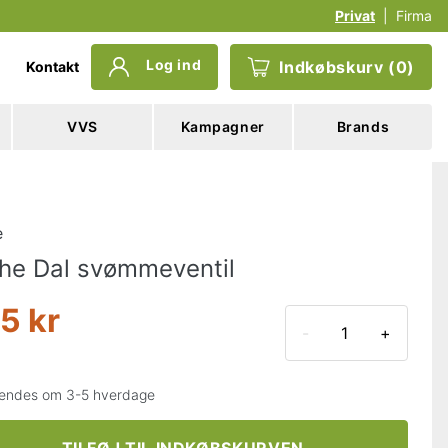
Privat
|
Firma
Log ind
Indkøbskurv
(
0
)
Kontakt
VVS
Kampagner
Brands
e
he Dal svømmeventil
5 kr
-
+
endes om 3-5 hverdage
TILFØJ TIL INDKØBSKURVEN