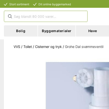
Stort sortiment
Dit online byggemarked
Bolig
Byggematerialer
Have
VVS
/
Toilet
/
Cisterner og tryk
/
Grohe Dal svømmeventil