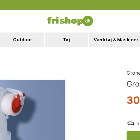
Outdoor
Tøj
Værktøj & Maskiner
Groh
Gro
30
S