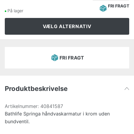
Sort
379 kr
FRI FRAGT
På lager
Messing
785 kr
2.045 kr
VÆLG ALTERNATIV
FRI FRAGT
Produktbeskrivelse
Artikelnummer:
40841587
Bathlife Springa håndvaskarmatur i krom uden
bundventil.