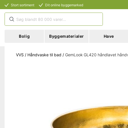
Stort sortiment
Dit online byggemarked
Bolig
Byggematerialer
Have
VVS
/
Håndvaske til bad
/
GemLook GL420 håndlavet håndv