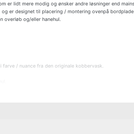
, som er lidt mere modig og ønsker andre løsninger end main
og er designet til placering / montering ovenpå bordplade 
 overløb og/eller hanehul.
 farve / nuance fra den originale kobbervask.
ul.