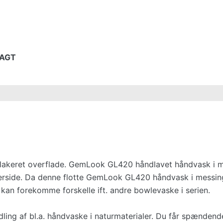
RAGT
d lakeret overflade. GemLook GL420 håndlavet håndvask i 
erside. Da denne flotte GemLook GL420 håndvask i messin
r kan forekomme forskelle ift. andre bowlevaske i serien.
ling af bl.a. håndvaske i naturmaterialer. Du får spændend