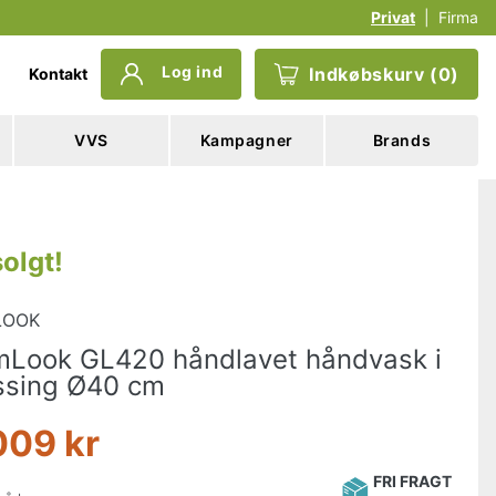
Privat
|
Firma
Log ind
Indkøbskurv
(
0
)
Kontakt
VVS
Kampagner
Brands
olgt
!
LOOK
Look GL420 håndlavet håndvask i
sing Ø40 cm
009 kr
FRI FRAGT