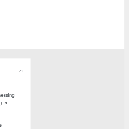
messing
g er
e