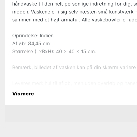
håndvaske til den helt personlige indretning for dig
moden. Vaskene er i sig selv næsten små kunstværk - 
sammen med et højt armatur. Alle vaskebowler er uden
Oprindelse: Indien
Afløb: Ø4,45 cm
Størrelse (LxBxH): 40 x 40 x 15 cm.
Bemærk, billedet af vasken kan på din skærm variere i
Leveres med: hul til afløb, men uden overløb og haneh
Vis mere