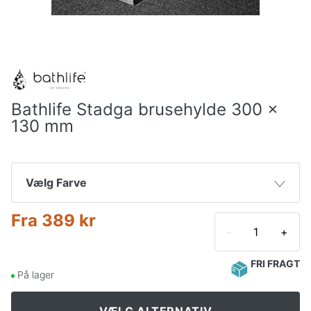
Bathlife Stadga brusehylde 300 x
130 mm
Vælg Farve
Fra
389 kr
Krom
389 kr
770 kr
-
+
Sort
505 kr
986 kr
FRI FRAGT
På lager