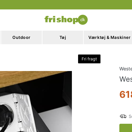
Outdoor
Tøj
Værktøj & Maskiner
Fri fragt
West
Wes
61
S