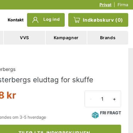
Privat
|
Firma
Log ind
Indkøbskurv
(
0
)
Kontakt
VVS
Kampagner
Brands
erbergs
terbergs eludtag for skuffe
8 kr
-
+
FRI FRAGT
endes om 3-5 hverdage
TILFØJ TIL INDKØBSKURVEN