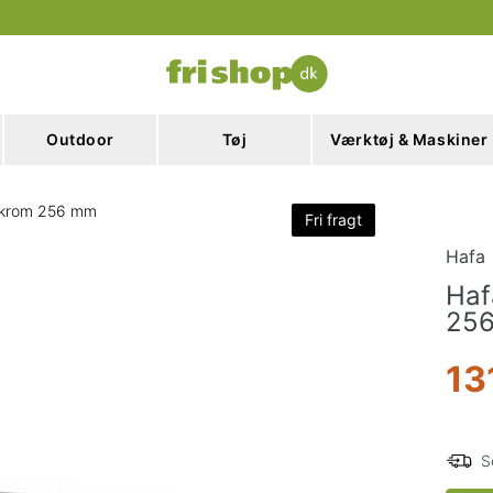
Outdoor
Tøj
Værktøj & Maskiner
 krom 256 mm
Fri fragt
Hafa
Haf
25
13
S