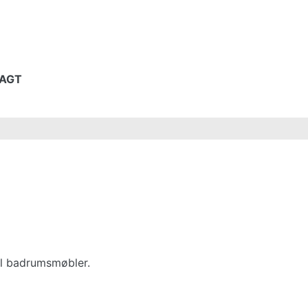
RAGT
ll badrumsmøbler.