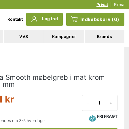
Privat
|
Firma
Log ind
Indkøbskurv
(
0
)
Kontakt
VVS
Kampagner
Brands
a Smooth møbelgreb i mat krom
6 mm
1 kr
-
+
FRI FRAGT
endes om 3-5 hverdage