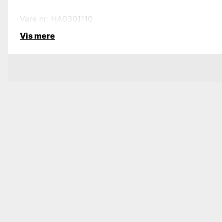
Vare nr: HA0301110
Vis mere