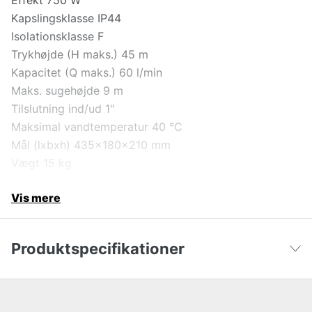
Effekt 750 W
Kapslingsklasse IP44
Isolationsklasse F
Trykhøjde (H maks.) 45 m
Kapacitet (Q maks.) 60 l/min
Maks. sugehøjde 9 m
Tilslutning ind/ud 1"
Maksimal vandtemperatur 40 °C
Mål (lxbxh) 435x180x210 mm
Vægt 15 kg
Vis mere
Produktspecifikationer
Vandpumpe anvendelsesområde
Irrigation
Vis færre