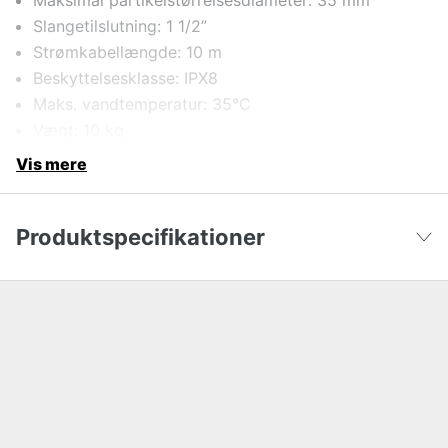
Maksimal partikelstørrelsesdiameter: 35 mm
Slangetilslutning: 1 1/2”
Strømkabellængde: 10 m
Beskyttelsesklasse: IPX8
Maks. vandtemperatur: 35°C
Vægt: 10 kg
Vis mere
Produktspecifikationer
Vandpumpe anvendelsesområde
Drainage/Flooding
Vis færre
Vandpumpe til
Ferskvand
Maksimal vandgennemstrømning
325 l/m
Effekt
1 kW