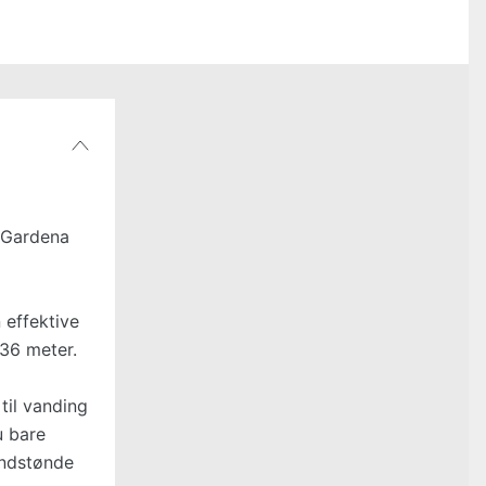
r Gardena
 effektive
 36 meter.
til vanding
u bare
andstønde