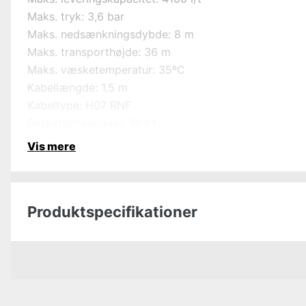
Maks. tryk: 3,6 bar
Maks. nedsænkningsdybde: 8 m
Maks. transporthøjde: 36 m
Maks. væsketemperatur: 35ºC
Kabellængde: 1,5 m
Kabeltype: H07 RNF
Beskyttelsesklasse: IP X4
Vis mere
Produktspecifikationer
Vandpumpe til
Effekt