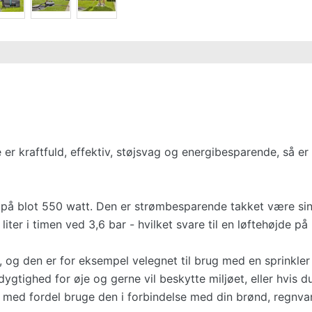
er kraftfuld, effektiv, støjsvag og energibesparende, så e
 på blot 550 watt. Den er strømbesparende takket være sin
ter i timen ved 3,6 bar - hvilket svare til en løftehøjde på
g den er for eksempel velegnet til brug med en sprinkler 
dygtighed for øje og gerne vil beskytte miljøet, eller hvis d
 med fordel bruge den i forbindelse med din brønd, regnv