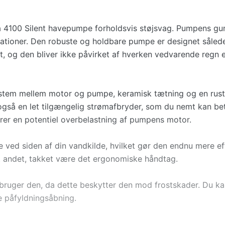
a 4100 Silent havepumpe forholdsvis støjsvag. Pumpens g
rationer. Den robuste og holdbare pumpe er designet sålede
 og den bliver ikke påvirket af hverken vedvarende regn e
em mellem motor og pumpe, keramisk tætning og en rustf
ar også en let tilgængelig strømafbryder, som du nemt kan b
drer en potentiel overbelastning af pumpens motor.
ved siden af din vandkilde, hvilket gør den endnu mere eff
et andet, takket være det ergonomiske håndtag.
bruger den, da dette beskytter den mod frostskader. Du k
e påfyldningsåbning.