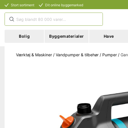
Stort sortiment
Dit online byggemarked
Bolig
Byggematerialer
Have
Værktøj & Maskiner
/
Vandpumper & tilbehør
/
Pumper
/
Gar