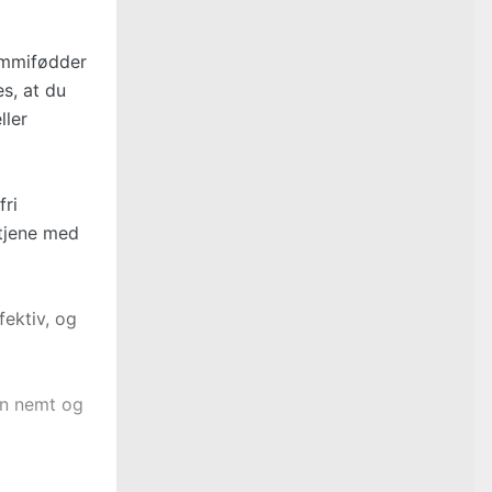
ummifødder
s, at du
ller
ri
etjene med
ektiv, og
an nemt og