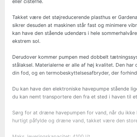
eller cisterne.
Takket være det støjreducerende plasthus er Garden
sikrer desuden at maskinen står fast og minimere vib
kan have den stående udendørs i hele sommerhalvåret,
ekstrem sol.
Derudover kommer pumpen med dobbelt tætningssyst
stålaksel. Materialerne er alle af høj kvalitet. Den h
din fod, og en termobeskyttelsesafbryder, der forhin
Du kan have den elektroniske havepumpe stående lige 
du kan nemt transportere den fra et sted i haven til 
Sørg for at dræne havepumpen for vand, når du ikke 
hurtigt påfylde og dræne vand, takket være den stor
Maks. leveringskapacitet: 4100 l/t