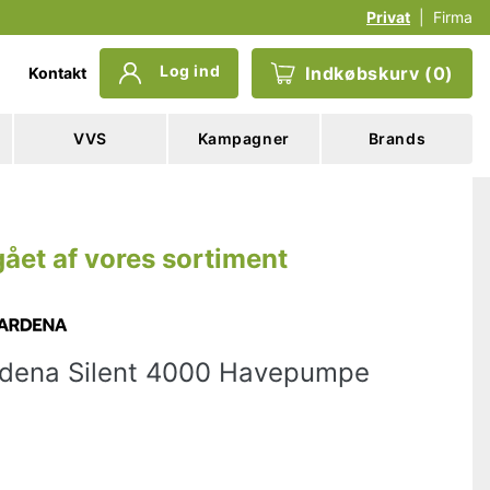
Privat
|
Firma
Log ind
Indkøbskurv
(
0
)
Kontakt
VVS
Kampagner
Brands
ået af vores sortiment
dena Silent 4000 Havepumpe