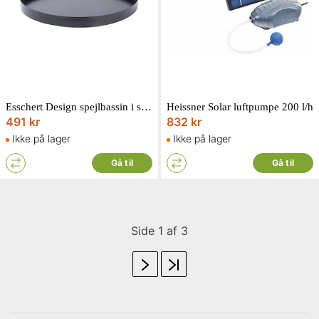
Esschert Design spejlbassin i sort pulverlakeret stål 78 x 78 x 6 cm
Heissner Solar luftpumpe 200 l/h
491 kr
832 kr
Ikke på lager
Ikke på lager
Gå til
Gå til
Side 1 af 3