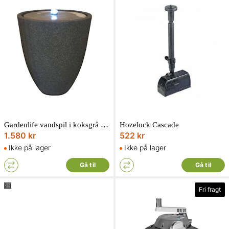
Gardenlife vandspil i koksgrå polystone med sandfarvet topsten 44 x 44 x 53 cm
Hozelock Cascade
1.580 kr
522 kr
Ikke på lager
Ikke på lager
Gå til
Gå til
Fri fragt