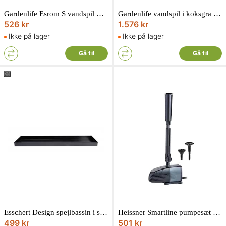
Gardenlife Esrom S vandspil Ø25 cm højde 31 cm
Gardenlife vandspil i koksgrå polystone med sandfarvet topsten 43 x 43 x 43 cm
526 kr
1.576 kr
Ikke på lager
Ikke på lager
Gå til
Gå til
Esschert Design spejlbassin i sort pulverlakeret stål 28 x 118 x 6 cm
Heissner Smartline pumpesæt 600 l/h
499 kr
501 kr