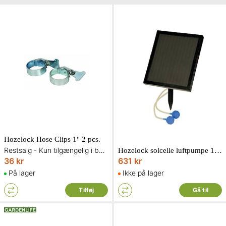
Hozelock Hose Clips 1" 2 pcs.
Restsalg - Kun tilgængelig i begrænset antal og så længe lager haves
Hozelock solcelle luftpumpe 160 literkomplet med luftsten & slange
36 kr
631 kr
På lager
Ikke på lager
Tilføj
Gå til