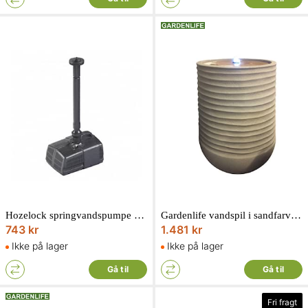
Hozelock springvandspumpe cascade 700god til små sten og figurer
Gardenlife vandspil i sandfarvet polystone med sandfarvet topsten 39 x 39 x 51 cm
743 kr
1.481 kr
Ikke på lager
Ikke på lager
Gå til
Gå til
Fri fragt