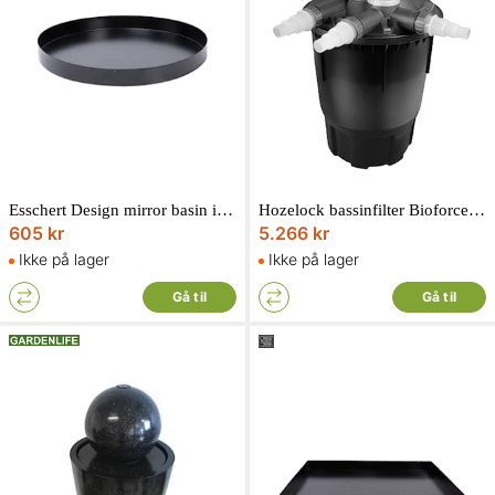
Esschert Design mirror basin in black powder-coated steel 57 x 57 x 6 cm
Hozelock bassinfilter Bioforce revolution 28000.36 watt. 24-1354
605 kr
5.266 kr
Ikke på lager
Ikke på lager
Gå til
Gå til