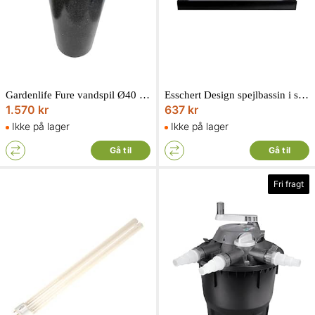
Gardenlife Fure vandspil Ø40 cm højde 86 cm
Esschert Design spejlbassin i sort pulverlakeret stål 78 x 78 x 6 cm
1.570 kr
637 kr
Ikke på lager
Ikke på lager
Gå til
Gå til
Fri fragt