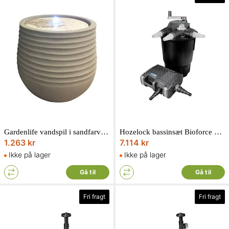
Gardenlife vandspil i sandfarvet polystone med sandfarvet topsten 40 x 40 x 37 cm
Hozelock bassinsæt Bioforce 28000 revolution Inkl. Aquaforce 8000 pumpe
1.263 kr
7.114 kr
Ikke på lager
Ikke på lager
Gå til
Gå til
Fri fragt
Fri fragt