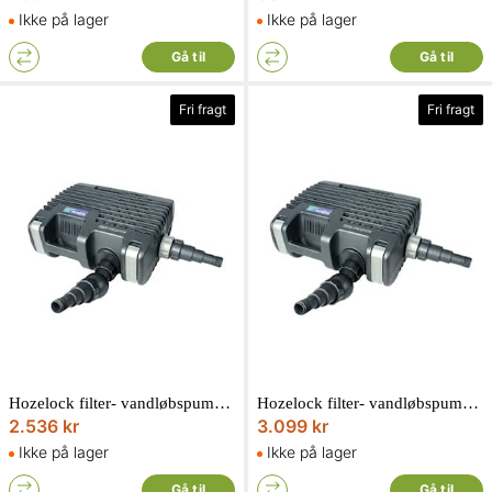
Ikke på lager
Ikke på lager
Gå til
Gå til
Fri fragt
Fri fragt
Hozelock filter- vandløbspumpe aquaforce 6000.65 watt. løftehøjde 3,5 meter
Hozelock filter- vandløbspumpe aquaforce 8000.95 watt. løftehøjde 4 meter
2.536 kr
3.099 kr
Ikke på lager
Ikke på lager
Gå til
Gå til