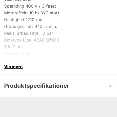
Spænding 400 V / 3-faset
Motoreffekt 10 hk Y/D start
Hastighed 1210 rpm
Gratis gns. luft 940 l / min.
Maks. arbejdstryk 10 bar
Bloktype Lige, ABAC B7000
Trin 2 stk.
Cylindre 2 stk.
Vis mere
Produktspecifikationer
Fri gns. luftstrøm
940 l/min
Vis færre
Arbejdstryk, max
10 bar