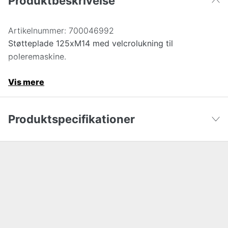
Produktbeskrivelse
Artikelnummer:
700046992
Støtteplade 125xM14 med velcrolukning til
poleremaskine.
Vis mere
Produktspecifikationer
Diameter
125 mm
Vis færre