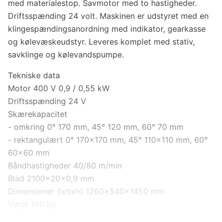
med materialestop. Savmotor med to hastigheder.
Driftsspænding 24 volt. Maskinen er udstyret med en
klingespændingsanordning med indikator, gearkasse
og kølevæskeudstyr. Leveres komplet med stativ,
savklinge og kølevandspumpe.
Tekniske data
Motor 400 V 0,9 / 0,55 kW
Driftsspænding 24 V
Skærekapacitet
- omkring 0° 170 mm, 45° 120 mm, 60° 70 mm
- rektangulært 0° 170x170 mm, 45° 110x110 mm, 60°
60x60 mm
Båndhastigheder 40/80 m/min
Blad 2100x20x0,9 mm
Dimensioner (lxbxh) 1260x540x1450 mm
Vægt 160 kg