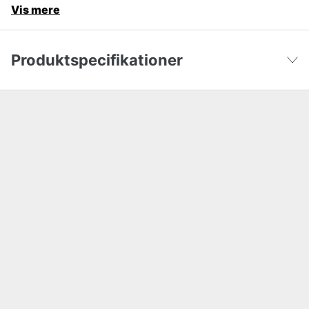
Vis mere
Produktspecifikationer
Savbladets længde
2100 mm
Vis færre