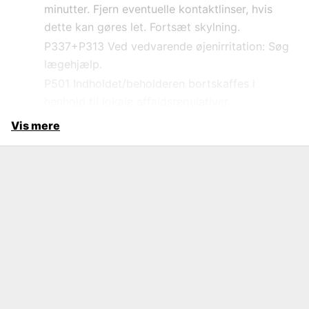
minutter. Fjern eventuelle kontaktlinser, hvis
dette kan gøres let. Fortsæt skylning.
P337+P313 Ved vedvarende øjenirritation: Søg
lægehjælp.
P501 Indholdet/beholderen bortskaffes i
henhold til lokale affaldsregulativer.
Vis mere