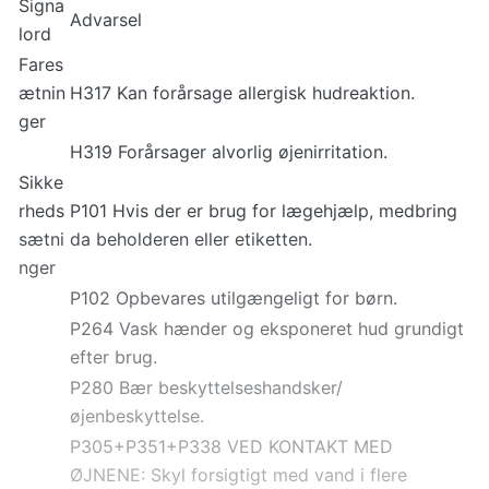
Signa
Advarsel
lord
Fares
ætnin
H317 Kan forårsage allergisk hudreaktion.
ger
H319 Forårsager alvorlig øjenirritation.
Sikke
rheds
P101 Hvis der er brug for lægehjælp, medbring
sætni
da beholderen eller etiketten.
nger
P102 Opbevares utilgængeligt for børn.
P264 Vask hænder og eksponeret hud grundigt
efter brug.
P280 Bær beskyttelseshandsker/
øjenbeskyttelse.
P305+P351+P338 VED KONTAKT MED
ØJNENE: Skyl forsigtigt med vand i flere