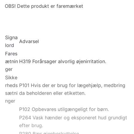
OBS! Dette produkt er faremærket
Signa
Advarsel
lord
Fares
ætnin
H319 Forårsager alvorlig øjenirritation.
ger
Sikke
rheds
P101 Hvis der er brug for lægehjælp, medbring
sætni
da beholderen eller etiketten.
nger
P102 Opbevares utilgængeligt for børn.
P264 Vask hænder og eksponeret hud grundigt
efter brug.
P280 Bær øjenbeskyttelse.