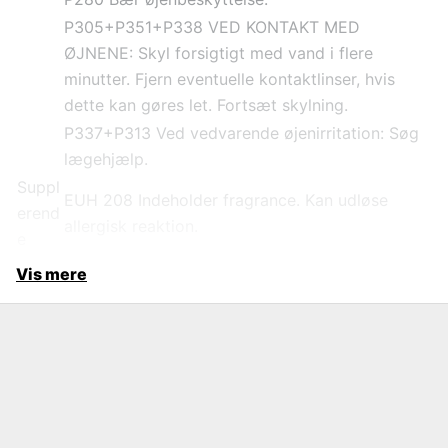
P305+P351+P338 VED KONTAKT MED
ØJNENE: Skyl forsigtigt med vand i flere
minutter. Fjern eventuelle kontaktlinser, hvis
dette kan gøres let. Fortsæt skylning.
P337+P313 Ved vedvarende øjenirritation: Søg
lægehjælp.
Suppl
EUH 208 Indeholder fragrance. Kan udløse
erend
allergisk reaktion.
e
Vis mere