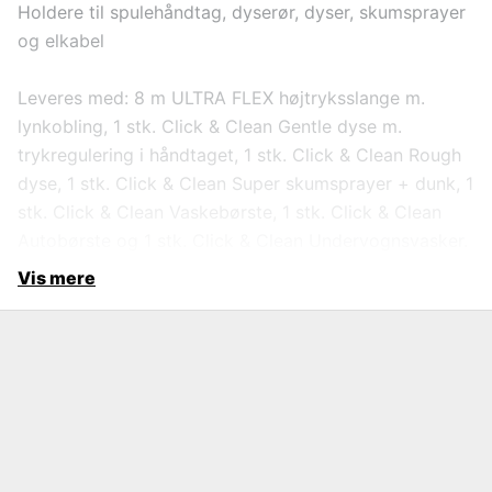
Holdere til spulehåndtag, dyserør, dyser, skumsprayer
og elkabel
Leveres med: 8 m ULTRA FLEX højtryksslange m.
lynkobling, 1 stk. Click & Clean Gentle dyse m.
trykregulering i håndtaget, 1 stk. Click & Clean Rough
dyse, 1 stk. Click & Clean Super skumsprayer + dunk, 1
stk. Click & Clean Vaskebørste, 1 stk. Click & Clean
Autobørste og 1 stk. Click & Clean Undervognsvasker.
Vis mere