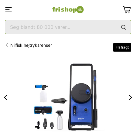
Nilfisk højtryksrenser
Fri fragt