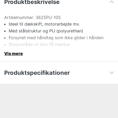
Produktbeskrivelse
Artikelnummer:
3625PU-105
Ideel til dækskift, motorarbejde mv.
Med stålstruktur og PU (polyurethan)
Forsynet med håndtag som ikke glider i hånden
Slagområde vil ikke få mærker
Vis mere
Produktspecifikationer
Vægt, hoved
5000 g
Vis færre
Total længde
915 mm
Vægt (g)
5600 g