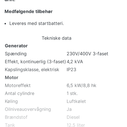
Medfølgende tilbehør
Leveres med startbatteri.
Tekniske data
Generator
Spænding
230V/400V 3-faset
Effekt, kontinuerlig (3-faset)
4,2 kVA
Kapslingsklasse, elektrisk
IP23
Motor
Motoreffekt
6,5 kW/8,8 hk
Antal cylindre
1 stk.
Køling
Luftkølet
Oilniveauovervågning
Ja
Brændstof
Diesel
Tank
12,5 liter