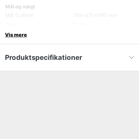
Mål og vægt
Mål (LxBxH)
740x475x590 mm
Vægt
81 kg
Vis mere
Produktspecifikationer
EU Stage V
yes
Vis færre
Effekt (P), forts.
4 kW
Effekt (P), max
4.56 kW
Effekt (S), Max
5.7 kVA
Faser
3-faset