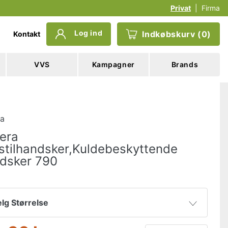
Privat
|
Firma
Log ind
Indkøbskurv
(
0
)
Kontakt
VVS
Kampagner
Brands
ra
era
stilhandsker,Kuldebeskyttende
dsker 790
lg Størrelse