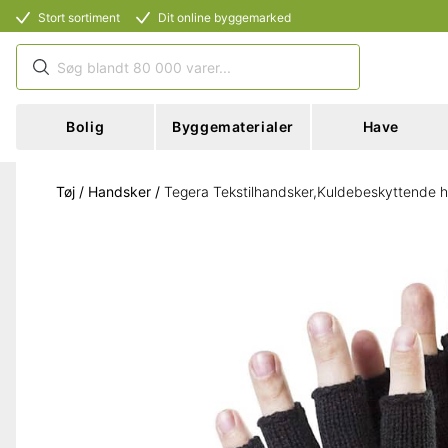
Stort sortiment
Dit online byggemarked
Bolig
Byggematerialer
Have
Tøj
/
Handsker
/
Tegera Tekstilhandsker,Kuldebeskyttende 