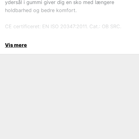
ydersål i gummi giver dig en sko med længere
holdbarhed og bedre komfort.
CE certificeret: EN ISO 20347:2011. Cat.: OB SRC.
Vis mere