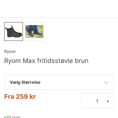
Ryom
Ryom Max fritidsstøvle brun
Vælg Størrelse
Fra
259 kr
38
461 kr
-
+
40
259 kr
På lager