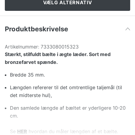
VÆLG ALTERNATIV
115cm
138 kr
Produktbeskrivelse
Artikelnummer:
7333080015323
Stærkt, stilfuldt bælte i ægte læder. Sort med
bronzefarvet spænde.
Bredde 35 mm.
Længden refererer til det omtrentlige taljemål (til
det midterste hul),
Den samlede længde af bæltet er yderligere 10-20
cm.
Se
HER
hvordan du måler længden af et bælte.