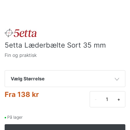
5etta Læderbælte Sort 35 mm
Fin og praktisk
Vælg Størrelse
Fra
138 kr
85cm
138 kr
-
+
95cm
138 kr
På lager
105cm
138 kr