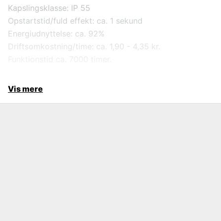
Kapslingsklasse: IP 55
Opstartstid/fuld effekt: ca. 1 sekund
Energiudnyttelse: ca. 92%
Driftsomkostning/time: ca. 1,90 - 4,35 kr.
Funktionstid ca. 7000 timer.
Vis mere