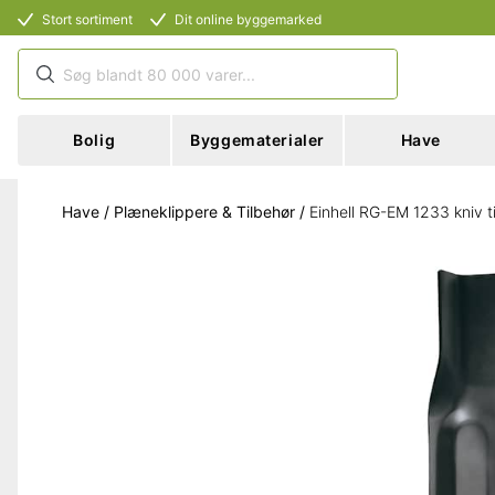
Stort sortiment
Dit online byggemarked
Bolig
Byggematerialer
Have
Have
/
Plæneklippere & Tilbehør
/
Einhell RG-EM 1233 kniv ti