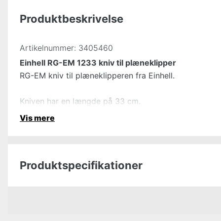
Produktbeskrivelse
Artikelnummer:
3405460
Einhell RG-EM 1233 kniv til plæneklipper
RG-EM kniv til plæneklipperen fra Einhell.
Kniven har en længde på 33 cm.
Vis mere
Produktspecifikationer
Garanti