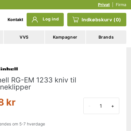
Privat
|
Firma
Log ind
Indkøbskurv
(
0
)
Kontakt
VVS
Kampagner
Brands
hell RG-EM 1233 kniv til
neklipper
8 kr
-
+
endes om 5-7 hverdage