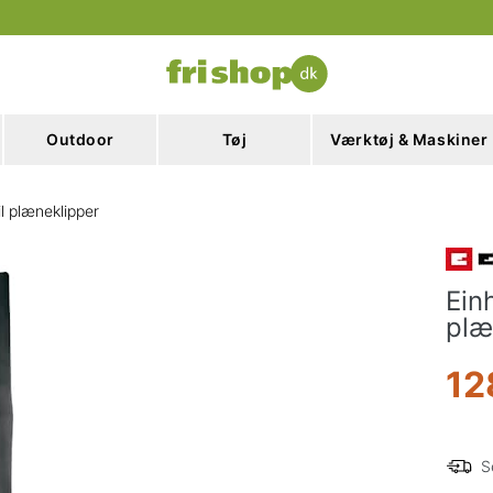
Outdoor
Tøj
Værktøj & Maskiner
l plæneklipper
Ein
plæ
12
S