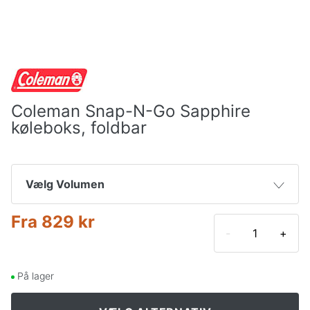
Coleman Snap-N-Go Sapphire
køleboks, foldbar
Vælg Volumen
Fra
829 kr
33 l
829 kr
-
+
42 l
999 kr
På lager
52 l
1.199 kr
1.510 kr