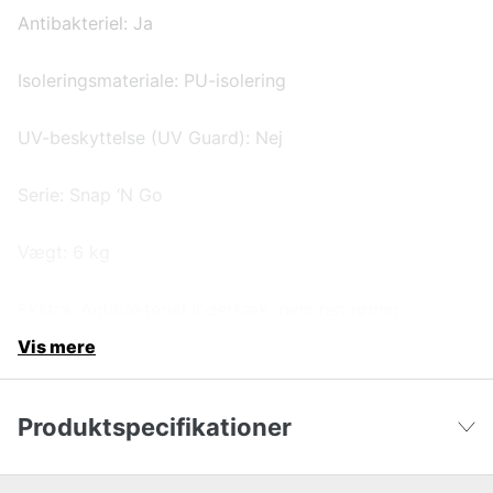
Antibakteriel: Ja
Isoleringsmateriale: PU-isolering
UV-beskyttelse (UV Guard): Nej
Serie: Snap ‘N Go
Vægt: 6 kg
Ekstra: Antibakteriel indersæk, nem rengøring
Vis mere
Produktspecifikationer