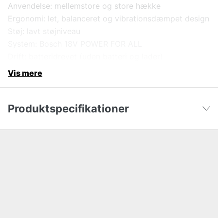
Anvendelse: mellemstore og store hække
Ergonomi: let, balanceret og vibrationsdæmpet design
Støj: lavt støjniveau
System: Bosch 18V POWER FOR ALL
Drift: batteridrevet (uden batteri og lader)
Vis mere
Produktspecifikationer
Drivkilde
Batteri
Vis færre
Driftsspænding
18 V
Længde
114 cm
Støjniveau
91 dB(A)