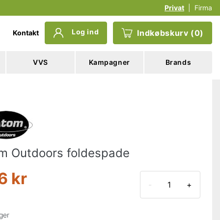
Privat
|
Firma
Log ind
Indkøbskurv
(
0
)
Kontakt
VVS
Kampagner
Brands
m Outdoors foldespade
6 kr
-
+
ger