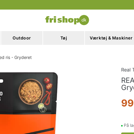
Outdoor
Tøj
Værktøj & Maskiner
d ris - Gryderet
Real 
REA
Gry
99
På la