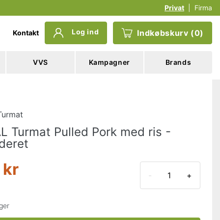
Privat
|
Firma
Log ind
Indkøbskurv
(
0
)
Kontakt
VVS
Kampagner
Brands
Turmat
L Turmat Pulled Pork med ris -
deret
 kr
-
+
ger