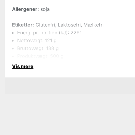
Allergener:
soja
Etiketter:
Glutenfri, Laktosefri, Mælkefri
Energi pr. portion (kJ): 2291
Nettovægt: 121 g
Bruttovægt: 138 g
Produktvægt: 500 g
Vis mere