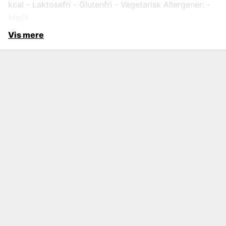
kcal - Laktosefri - Glutenfri - Vegetarisk Allergener: -
Mælk
Vis mere