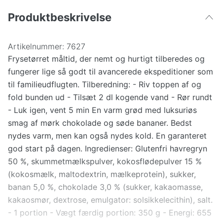
Produktbeskrivelse
Artikelnummer:
7627
Frysetørret måltid, der nemt og hurtigt tilberedes og
fungerer lige så godt til avancerede ekspeditioner som
til familieudflugten. Tilberedning: - Riv toppen af og
fold bunden ud - Tilsæt 2 dl kogende vand - Rør rundt
- Luk igen, vent 5 min En varm grød med luksuriøs
smag af mørk chokolade og søde bananer. Bedst
nydes varm, men kan også nydes kold. En garanteret
god start på dagen. Ingredienser: Glutenfri havregryn
50 %, skummetmælkspulver, kokosflødepulver 15 %
(kokosmælk, maltodextrin, mælkeprotein), sukker,
banan 5,0 %, chokolade 3,0 % (sukker, kakaomasse,
kakaosmør, dextrose, emulgator: solsikkelecithin), salt.
- 1 portion - Vægt færdig portion: 350 g - Energi: 655