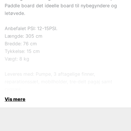
Paddle board det ideelle board til nybegyndere og
letøvede.
Anbefalet PSI: 12-15PSI.
Længde: 305 cm
Bredde: 76 cm
Tykkelse: 15 cm
Vægt: 8 kg
Leveres med: Pumpe, 3 aftagelige finner,
reparationssæt, mobilholder, tre-delt pagaj samt
rygsæk.
Vis mere