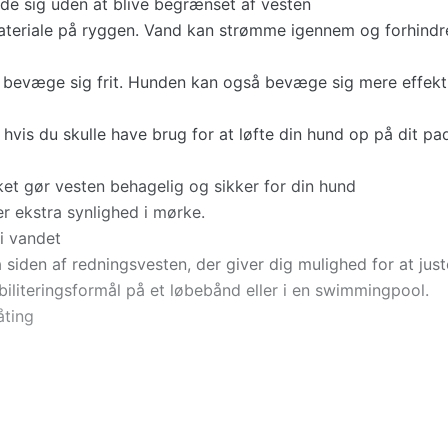
nde sig uden at blive begrænset af vesten
teriale på ryggen. Vand kan strømme igennem og forhindr
t bevæge sig frit. Hunden kan også bevæge sig mere effekt
hvis du skulle have brug for at løfte din hund op på dit pa
ket gør vesten behagelig og sikker for din hund
r ekstra synlighed i mørke.
i vandet
iden af redningsvesten, der giver dig mulighed for at just
biliteringsformål på et løbebånd eller i en swimmingpool.
åting