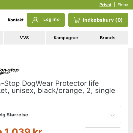
Privat
|
Firma
Log ind
Indkøbskurv
(
0
)
Kontakt
VVS
Kampagner
Brands
-Stop DogWear Protector life
ket, unisex, black/orange, 2, single
lg Størrelse
a
1.039 kr
2
1.039 kr