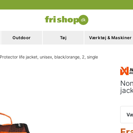
Outdoor
Tøj
Værktøj & Maskiner
tector life jacket, unisex, black/orange, 2, single
Non
jac
Væ
Fr