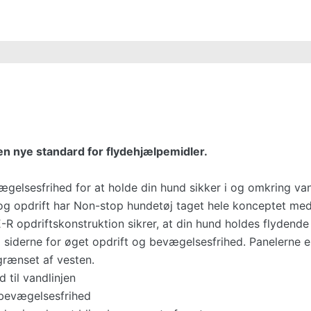
en nye standard for flydehjælpemidler.
vægelsesfrihed for at holde din hund sikker i og omkring va
g opdrift har Non-stop hundetøj taget hele konceptet me
R opdriftskonstruktion sikrer, at din hund holdes flydende 
å siderne for øget opdrift og bevægelsesfrihed. Panelerne e
grænset af vesten.
d til vandlinjen
 bevægelsesfrihed