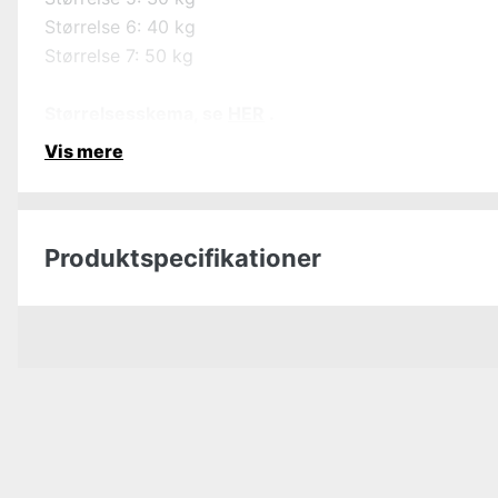
Størrelse 6: 40 kg
Størrelse 7: 50 kg
Størrelsesskema, se
HER
.
Vis mere
Produktspecifikationer
Dyrtype