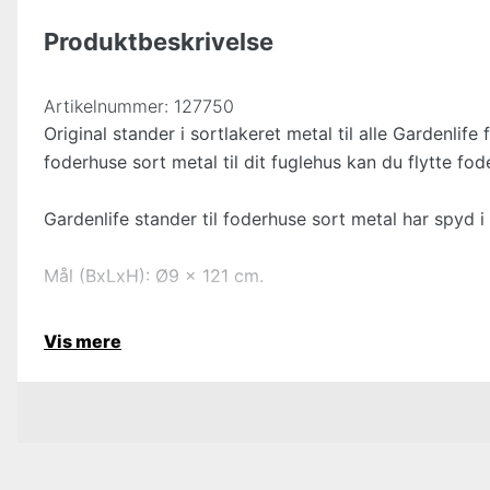
Produktbeskrivelse
Artikelnummer:
127750
Original stander i sortlakeret metal til alle Gardenlif
foderhuse sort metal til dit fuglehus kan du flytte fod
Gardenlife stander til foderhuse sort metal har spyd i 
Mål (BxLxH): Ø9 x 121 cm.
Vis mere