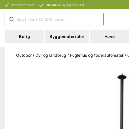
Stort sortiment
Dit online byggemarked
Bolig
Byggematerialer
Have
Outdoor
/
Dyr og landbrug
/
Fuglehus og foderautomater
/