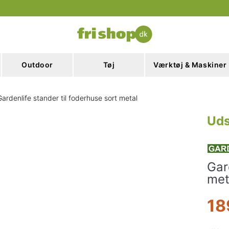
Outdoor
Tøj
Værktøj & Maskiner
Gardenlife stander til foderhuse sort metal
Uds
Gar
met
18