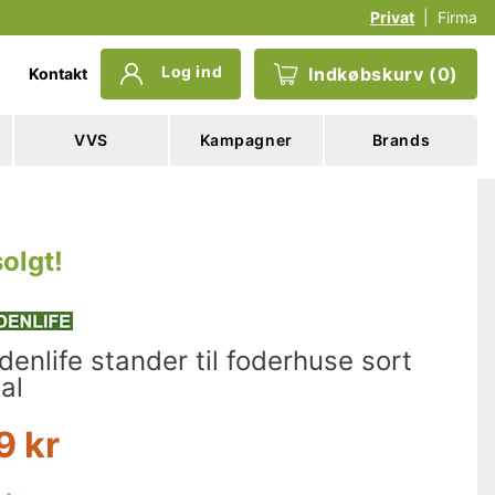
Privat
|
Firma
Log ind
Indkøbskurv
(
0
)
Kontakt
VVS
Kampagner
Brands
olgt
!
denlife stander til foderhuse sort
al
9 kr