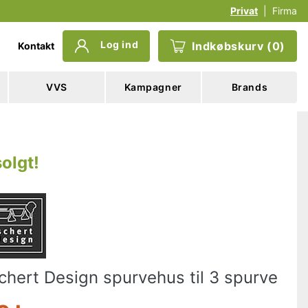
Privat
|
Firma
Log ind
Indkøbskurv
(
0
)
Kontakt
VVS
Kampagner
Brands
olgt
!
chert Design spurvehus til 3 spurve