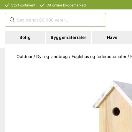
Stort sortiment
Dit online byggemarked
Bolig
Byggematerialer
Have
Outdoor
/
Dyr og landbrug
/
Fuglehus og foderautomater
/