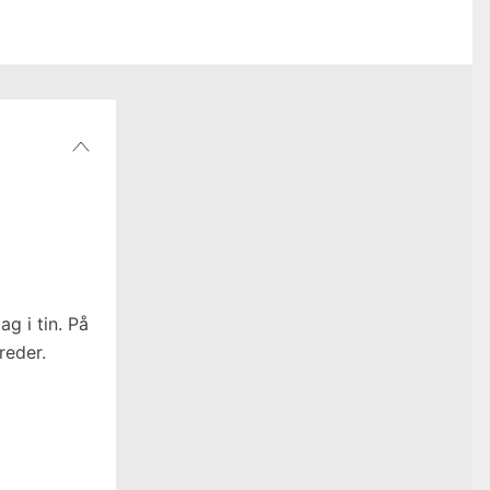
g i tin. På
reder.