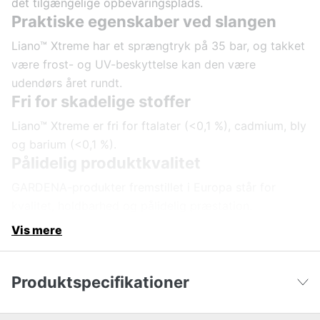
det tilgængelige opbevaringsplads.
Praktiske egenskaber ved slangen
Liano™ Xtreme har et sprængtryk på 35 bar, og takket
være frost- og UV-beskyttelse kan den være
udendørs året rundt.
Fri for skadelige stoffer
Liano™ Xtreme er fri for ftalater (<0,1 %), cadmium, bly
og barium (<0,1 %).
Pålidelig produktkvalitet
GARDENA-produkter fremstillet i Europa står for
kvalitet, holdbarhed og pålidelig præstation.
Vis mere
Produktspecifikationer