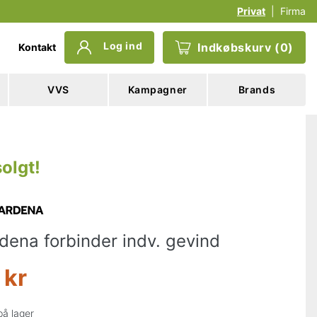
Privat
|
Firma
Log ind
Indkøbskurv
(
0
)
Kontakt
VVS
Kampagner
Brands
olgt
!
dena forbinder indv. gevind
 kr
på lager