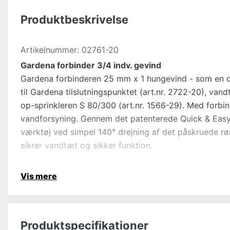
Produktbeskrivelse
Artikelnummer:
02761-20
Gardena forbinder 3/4 indv. gevind
Gardena forbinderen 25 mm x 1 hungevind - som en del
til Gardena tilslutningspunktet (art.nr. 2722-20), vandti
op-sprinkleren S 80/300 (art.nr. 1566-29). Med forbi
vandforsyning. Gennem det patenterede Quick & Easy-t
værktøj ved simpel 140° drejning af det påskruede rø
sikrer vandtæt og sikker funktion.
Vis mere
Produktspecifikationer