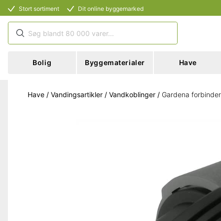
Stort sortiment
Dit online byggemarked
Bolig
Byggematerialer
Have
Have
/
Vandingsartikler
/
Vandkoblinger
/
Gardena forbinder