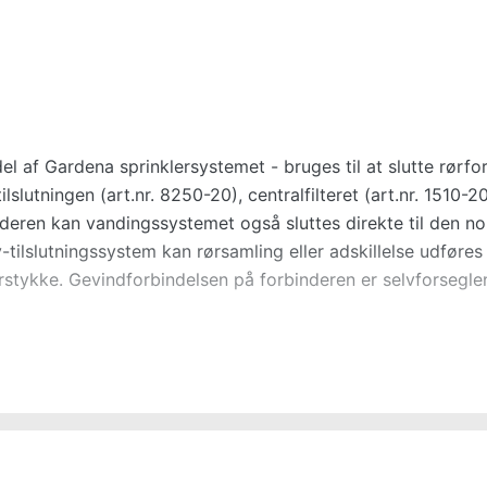
 af Gardena sprinklersystemet - bruges til at slutte rørfo
lslutningen (art.nr. 8250-20), centralfilteret (art.nr. 1510-2
nderen kan vandingssystemet også sluttes direkte til den n
ilslutningssystem kan rørsamling eller adskillelse udføres
rstykke. Gevindforbindelsen på forbinderen er selvforsegl