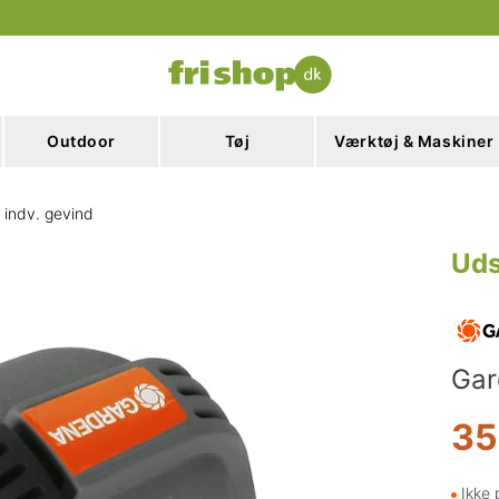
Outdoor
Tøj
Værktøj & Maskiner
 indv. gevind
Uds
Gar
35
Ikke 