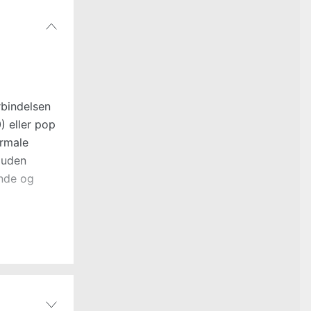
rbindelsen
0) eller pop
ormale
 uden
ende og