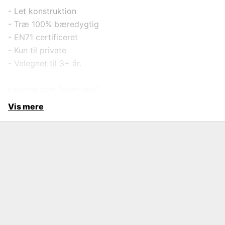
- Let konstruktion
- Træ 100% bæredygtig
- EN71 certificeret
- Kun til private
- Velegnet til 3+ år.
Leveres som "saml selv".
Vis mere