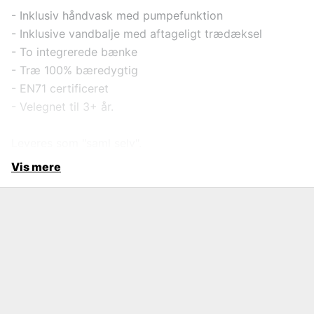
- Inklusiv håndvask med pumpefunktion
- Inklusive vandbalje med aftageligt trædæksel
- To integrerede bænke
- Træ 100% bæredygtig
- EN71 certificeret
- Velegnet til 3+ år.
Leveres som "saml selv".
Vis mere