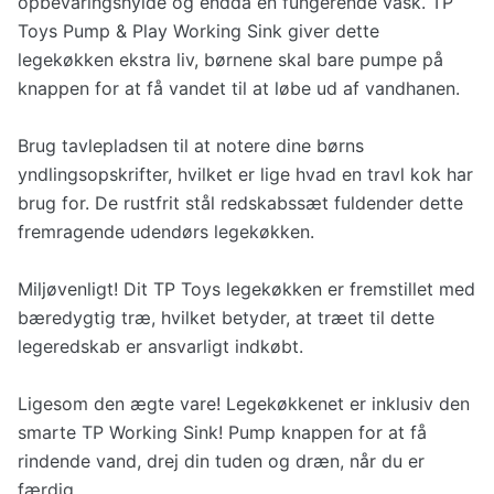
opbevaringshylde og endda en fungerende vask. TP
Toys Pump & Play Working Sink giver dette
legekøkken ekstra liv, børnene skal bare pumpe på
knappen for at få vandet til at løbe ud af vandhanen.
Brug tavlepladsen til at notere dine børns
yndlingsopskrifter, hvilket er lige hvad en travl kok har
brug for. De rustfrit stål redskabssæt fuldender dette
fremragende udendørs legekøkken.
Miljøvenligt! Dit TP Toys legekøkken er fremstillet med
bæredygtig træ, hvilket betyder, at træet til dette
legeredskab er ansvarligt indkøbt.
Ligesom den ægte vare! Legekøkkenet er inklusiv den
smarte TP Working Sink! Pump knappen for at få
rindende vand, drej din tuden og dræn, når du er
færdig.