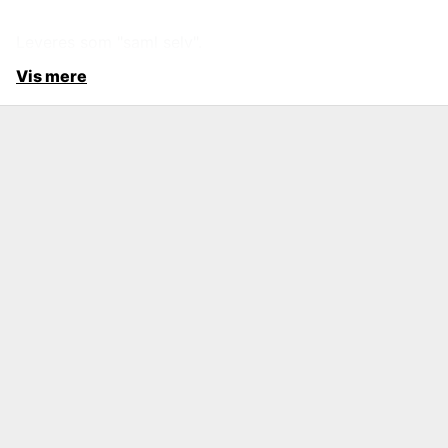
Leveres som "saml selv".
Vis mere