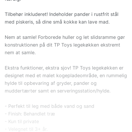
Tilbehør inkluderet! Indeholder pander i rustfrit stål
med piskeris, så dine små kokke kan lave mad.
Nem at samle! Forborede huller og let slidsramme gør
konstruktionen på dit TP Toys legekøkken ekstremt
nem at samle.
Ekstra funktioner, ekstra sjov! TP Toys legekøkken er
designet med et malet kogepladeområde, en rummelig
hylde til opbevaring af gryder, pander og
muddertærter samt en serveringsstation/hylde.
- Perfekt til leg med både vand og sand
- Finish: Behandlet træ
- Kun til private
- Velegnet til 3+ år.