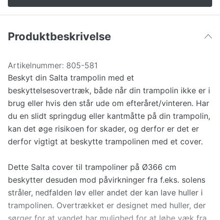
396 cm
678 kr
803 kr
Produktbeskrivelse
251 cm
398 kr
464 kr
Artikelnummer:
805-581
Beskyt din Salta trampolin med et
beskyttelsesovertræk, både når din trampolin ikke er i
brug eller hvis den står ude om efteråret/vinteren. Har
du en slidt springdug eller kantmåtte på din trampolin,
kan det øge risikoen for skader, og derfor er det er
derfor vigtigt at beskytte trampolinen med et cover.
Dette Salta cover til trampoliner på Ø366 cm
beskytter desuden mod påvirkninger fra f.eks. solens
stråler, nedfalden løv eller andet der kan lave huller i
trampolinen. Overtrækket er designet med huller, der
sørger for at vandet har mulighed for at løbe væk fra