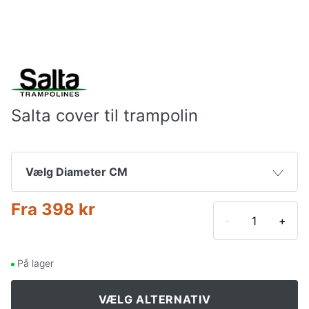
Salta cover til trampolin
Vælg Diameter CM
Fra
398 kr
366 cm
606 kr
715 kr
-
+
427 cm
734 kr
871 kr
På lager
305 cm
470 kr
550 kr
VÆLG ALTERNATIV