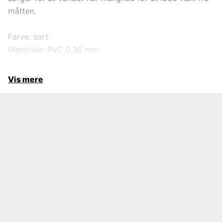
måtten.
Farve: sort
Materiale: PVC 0,35 mm.
Vis mere