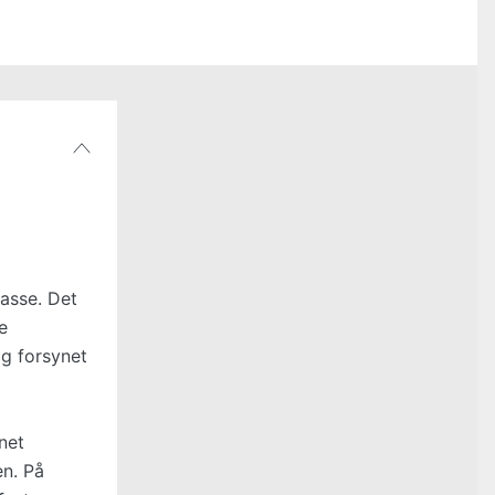
lasse. Det
e
og forsynet
net
en. På