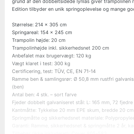
grund af den dobbeltsidede lynlås giver trampolinen
Edition tilbyder en unik springoplevelse og mange god
Størrelse: 214 x 305 cm
Springareal: 154 x 245 cm
Trampolin højde: 20 cm
Trampolinhøjde inkl. sikkerhedsnet 200 cm
Anbefalet max brugervægt: 120 kg
Vægt klaret i test: 300 kg
Certificering, test: TÜV, CE, EN 71-14
Ramme ben & samlingsrør: Ø 50,8 mm rustfri galvani
(ben)
Antal ben: 4 stk. – sort farve
Fjeder dobbelt galvaniseret stål: L: 165 mm, 72 fjedre 
Kantmåtte: Tykkelse 20 mm EPE skum, bredde 20 cm
Springmåtte og sikkerhedsnet materiale: Polypropyleen
Garanti: Ramme, sikkerhedsnet & springmåtte 2 år, kan
Tilbehør (ikke inkluderet): Cover 805-583