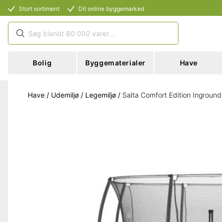
Stort sortiment
Dit online byggemarked
Bolig
Byggematerialer
Have
Have
/
Udemiljø
/
Legemiljø
/
Salta Comfort Edition Inground