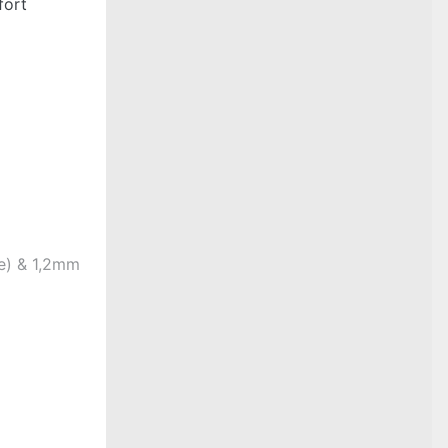
fort
e) & 1,2mm