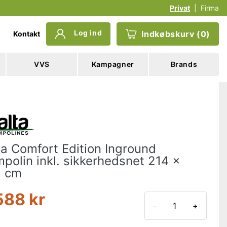
Privat
|
Firma
Log ind
Indkøbskurv
(
0
)
Kontakt
VVS
Kampagner
Brands
ta Comfort Edition Inground
mpolin inkl. sikkerhedsnet 214 x
5 cm
588 kr
-
+