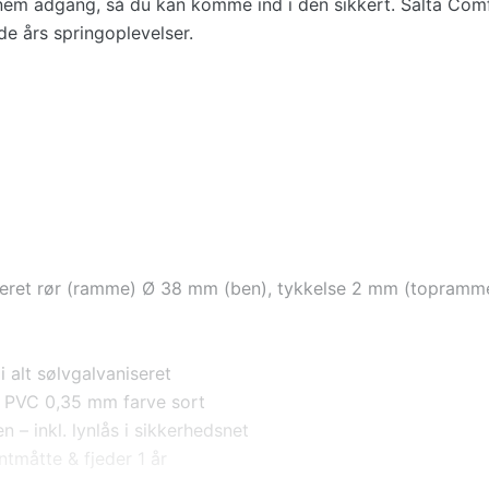
 nem adgang, så du kan komme ind i den sikkert. Salta Com
e års springoplevelser.
seret rør (ramme) Ø 38 mm (ben), tykkelse 2 mm (topramm
i alt sølvgalvaniseret
 PVC 0,35 mm farve sort
 – inkl. lynlås i sikkerhedsnet
tmåtte & fjeder 1 år