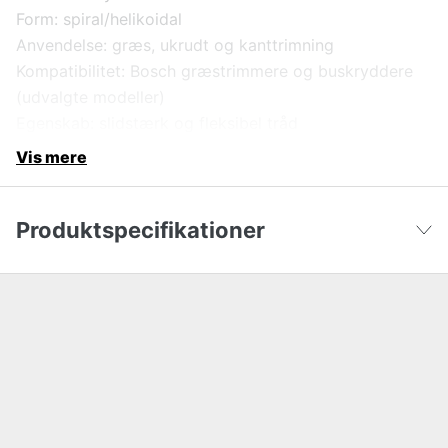
Form: spiral/helikoidal
Anvendelse: græs, ukrudt og kanttrimning
Kompatibilitet: Bosch græstrimmere og buskryddere
(udvalgte modeller)
Egenskab: slidstærk og fleksibel tråd
Vis mere
Produktspecifikationer
Længde
24 m
Vis færre
Global garanti
yes