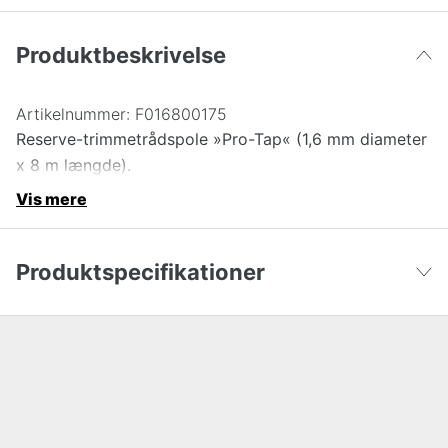
Produktbeskrivelse
Artikelnummer:
F016800175
Reserve-trimmetrådspole »Pro-Tap« (1,6 mm diameter
x 8 m længde).
Vis mere
Produktspecifikationer
Længde
8 m
Vis færre
Tråddiameter trimmerlinje
1,6 mm
Global garanti
yes