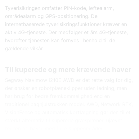
Tyverisikringen omfatter PIN-kode, løftealarm,
områdealarm og GPS-positionering. De
internetbaserede tyverisikringsfunktioner kræver en
aktiv 4G-tjeneste. Der medfølger et års 4G-tjeneste,
hvorefter tjenesten kan fornyes i henhold til de
gældende vilkår.
Til kuperede og mere krævende haver
Segway Navimow i210E AWD er det rette valg for dig,
der ønsker en robotplæneklipper uden ledning, men
har brug for bedre fremkommelighed end en
traditionel baghjulstrukken model. AWD, Network RTK,
VisionFence og automatisk kortlægning gør den til et
stærkt alternativ til kuperede græsplæner, ujævnt
terræn og haver med flere klippeområder.