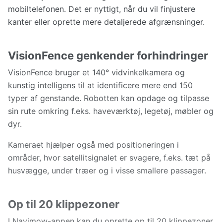
mobiltelefonen. Det er nyttigt, når du vil finjustere
kanter eller oprette mere detaljerede afgrænsninger.
VisionFence genkender forhindringer
VisionFence bruger et 140° vidvinkelkamera og
kunstig intelligens til at identificere mere end 150
typer af genstande. Robotten kan opdage og tilpasse
sin rute omkring f.eks. haveværktøj, legetøj, møbler og
dyr.
Kameraet hjælper også med positioneringen i
områder, hvor satellitsignalet er svagere, f.eks. tæt på
husvægge, under træer og i visse smallere passager.
Op til 20 klippezoner
I Navimow-appen kan du oprette op til 20 klippezoner