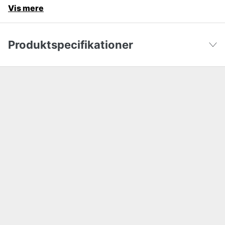
Vis mere
Produktspecifikationer
Maksimalt skæreareal
1000 m²
Vis færre
Maksimal hældning inden for arbejdsområdet
45 %
App support
Navimow
Skylbar
yes
Batterikapacitet
5.1 Ah
Begrænsning
Uden begrænsningskabel som standard
Belysning
no
Drivhjul
AWD