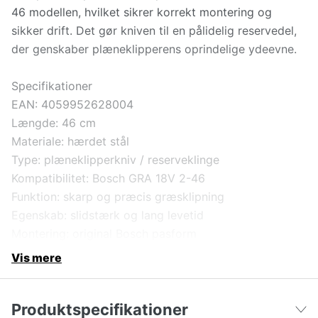
46 modellen, hvilket sikrer korrekt montering og
sikker drift. Det gør kniven til en pålidelig reservedel,
der genskaber plæneklipperens oprindelige ydeevne.
Specifikationer
EAN: 4059952628004
Længde: 46 cm
Materiale: hærdet stål
Type: plæneklipperkniv / reserveklinge
Kompatibilitet: Bosch GRA 18V 2-46
Funktion: skarp og præcis græsklipning
Egenskab: slidstærk og lang levetid
Montering: original Bosch pasform
Vis mere
Produktspecifikationer