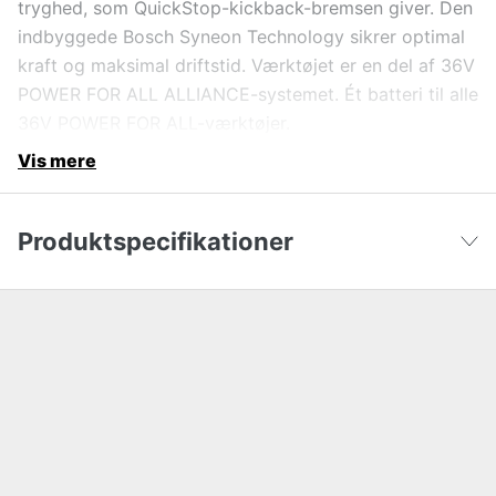
tryghed, som QuickStop-kickback-bremsen giver. Den
indbyggede Bosch Syneon Technology sikrer optimal
kraft og maksimal driftstid. Værktøjet er en del af 36V
POWER FOR ALL ALLIANCE-systemet. Ét batteri til alle
36V POWER FOR ALL-værktøjer.
Vis mere
Produktspecifikationer
Drivkilde
Batteri
Vis færre
Batteri type
Li-ion
Driftsspænding
36 V
Drivleds bredde
1,1 mm
Inkl. Batteri & oplader
yes