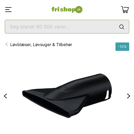
Løvblæser, Løvsuger & Tilbehør
-
10
%