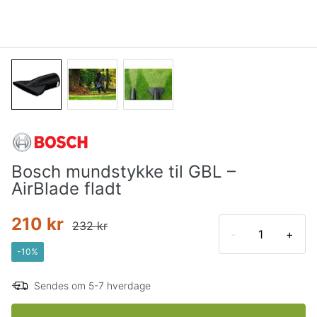
Bosch mundstykke til GBL –
AirBlade fladt
210 kr
232 kr
-
+
-
10
%
Sendes om 5-7 hverdage