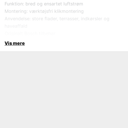
Funktion: bred og ensartet luftstrøm
Montering: værktøjsfri klikmontering
Anvendelse: store flader, terrasser, indkørsler og
haveaffald
Originalt Bosch tilbehør
Vis mere