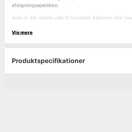
afslapningsøjeblikke.
Isola er det ideelle valg til terrasser, balkoner eller 
Vis mere
Produktspecifikationer
Color
Stelfarve
Materiale
Bredde
Højde