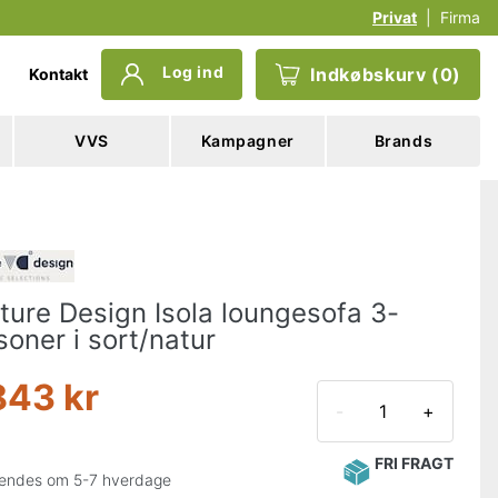
Privat
|
Firma
Log ind
Indkøbskurv
(
0
)
Kontakt
VVS
Kampagner
Brands
ture Design Isola loungesofa 3-
soner i sort/natur
843 kr
-
+
FRI FRAGT
endes om 5-7 hverdage