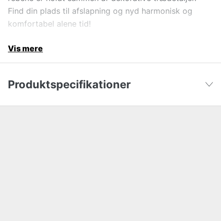
Find din plads til afslapning og nyd harmonisk og
komfortabel alene tid!
Vis mere
Produktspecifikationer
Color
Hvid
Vis færre
Materiale
Bomuld, Skum, Polyester
Længde
120 cm
Bredde
70 cm