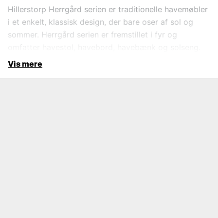
Hillerstorp Herrgård serien er traditionelle havemøbler
i et enkelt, klassisk design, der bare oser af sol og
sommer. Herrgård serien er fremstillet i fyr og
omfatter havestol, havebord, havebænk og solseng.
Vis mere