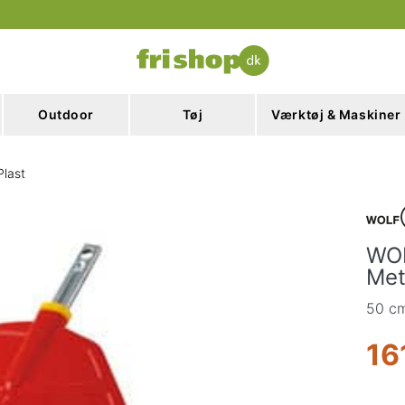
Outdoor
Tøj
Værktøj & Maskiner
last
WOL
Met
50 c
16