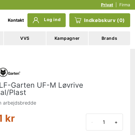
Privat
|
Firma
Log ind
Indkøbskurv
(
0
)
Kontakt
VVS
Kampagner
Brands
F-Garten UF-M Løvrive
al/Plast
m arbejdsbredde
1 kr
-
+