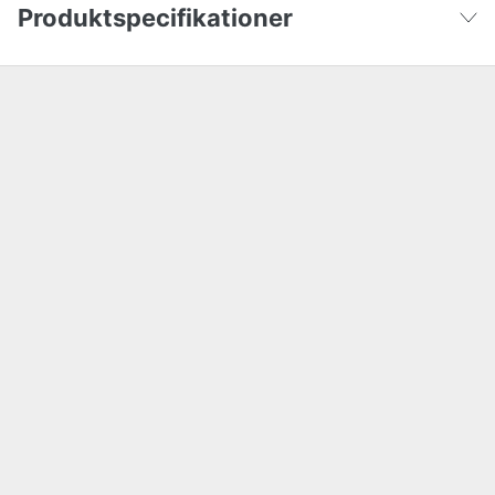
Produktspecifikationer
Global garanti
yes
Vis færre